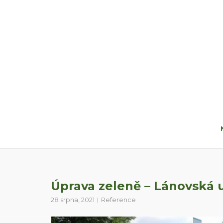
Skip
to
content
Úprava zeleně – Lánovská u
28 srpna, 2021
Reference