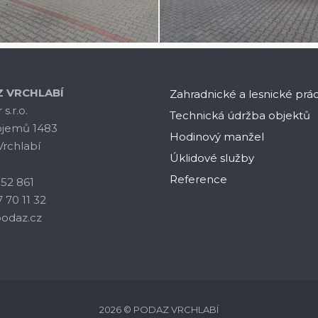
 VRCHLABÍ
Zahradnické a lesnické prá
s.r.o.
Technická údržba objektů
ojemů 1483
Hodinový manžel
Vrchlabí
Úklidové služby
Reference
 52 861
7 70 11 32
odaz.cz
2026 © PODAZ VRCHLABÍ