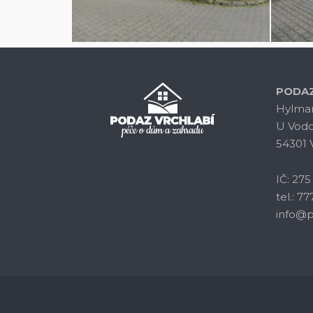
PODAZ
Hylmar 
U Vod
54301 
IČ: 275
tel.: 77
info@p