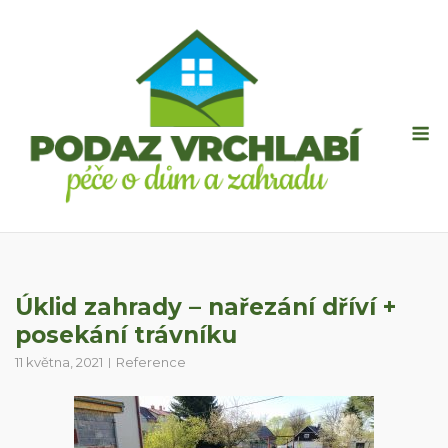
Skip
to
content
M
Úklid zahrady – nařezání dříví +
posekání trávníku
11 května, 2021
Reference