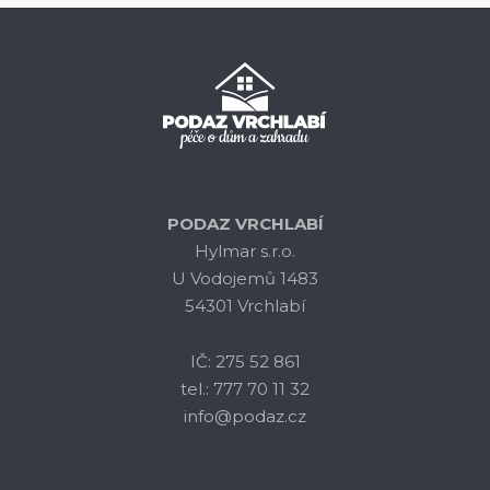
PODAZ VRCHLABÍ
Hylmar s.r.o.
U Vodojemů 1483
54301 Vrchlabí
IČ: 275 52 861
tel.: 777 70 11 32
info@podaz.cz