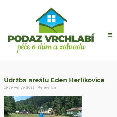
Skip
to
content
M
Údržba areálu Eden Herlíkovice
29 července, 2023
Reference