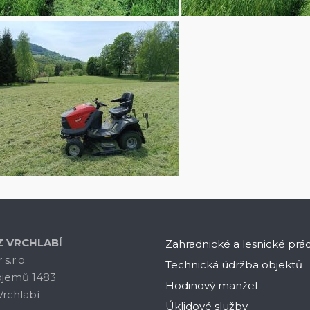
 VRCHLABÍ
Zahradnické a lesnické prá
s.r.o.
Technická údržba objektů
ojemů 1483
Hodinový manžel
Vrchlabí
Úklidové služby