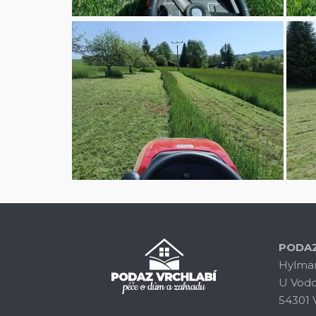
PODAZ
Hylmar 
U Vod
54301 