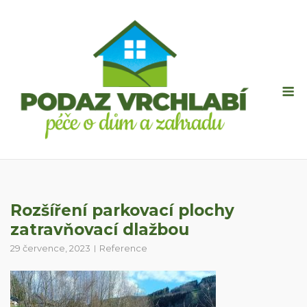
Skip
to
content
M
Rozšíření parkovací plochy
zatravňovací dlažbou
29 července, 2023
Reference